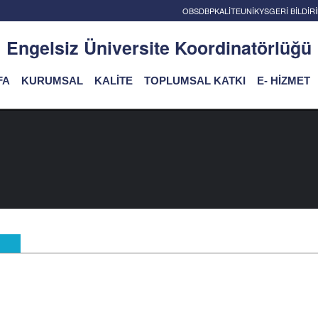
OBS
DBP
KALİTE
UNİKYS
GERİ BİLDİ
Engelsiz Üniversite Koordinatörlüğü
FA
KURUMSAL
KALİTE
TOPLUMSAL KATKI
E- HİZMET