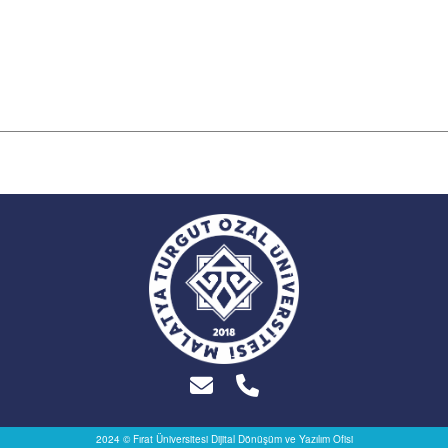
2024 © Fırat Üniversitesi
Dijital Dönüşüm ve Yazılım Ofisi