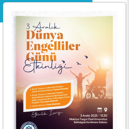
ANASAYFA
KURUMSAL
KALİTE
TOPLUMSAL KATKI
E- HİZMET
İLETİŞİM