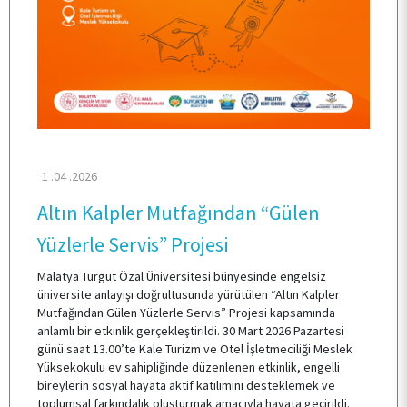
KURUMSAL
KALİTE
TOPLUMSAL KATKI
1 .04 .2026
Altın Kalpler Mutfağından “Gülen
E- HİZMET
Yüzlerle Servis” Projesi
Malatya Turgut Özal Üniversitesi bünyesinde engelsiz
İLETİŞİM
üniversite anlayışı doğrultusunda yürütülen “Altın Kalpler
Mutfağından Gülen Yüzlerle Servis” Projesi kapsamında
anlamlı bir etkinlik gerçekleştirildi. 30 Mart 2026 Pazartesi
günü saat 13.00’te Kale Turizm ve Otel İşletmeciliği Meslek
Yüksekokulu ev sahipliğinde düzenlenen etkinlik, engelli
bireylerin sosyal hayata aktif katılımını desteklemek ve
toplumsal farkındalık oluşturmak amacıyla hayata geçirildi.