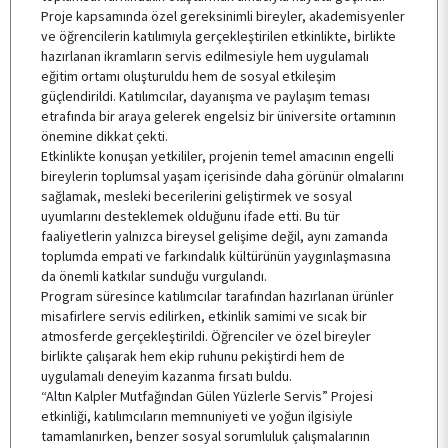
Proje kapsamında özel gereksinimli bireyler, akademisyenler
ve öğrencilerin katılımıyla gerçekleştirilen etkinlikte, birlikte
hazırlanan ikramların servis edilmesiyle hem uygulamalı
eğitim ortamı oluşturuldu hem de sosyal etkileşim
güçlendirildi. Katılımcılar, dayanışma ve paylaşım teması
etrafında bir araya gelerek engelsiz bir üniversite ortamının
önemine dikkat çekti.
Etkinlikte konuşan yetkililer, projenin temel amacının engelli
bireylerin toplumsal yaşam içerisinde daha görünür olmalarını
sağlamak, mesleki becerilerini geliştirmek ve sosyal
uyumlarını desteklemek olduğunu ifade etti. Bu tür
faaliyetlerin yalnızca bireysel gelişime değil, aynı zamanda
toplumda empati ve farkındalık kültürünün yaygınlaşmasına
da önemli katkılar sunduğu vurgulandı.
Program süresince katılımcılar tarafından hazırlanan ürünler
misafirlere servis edilirken, etkinlik samimi ve sıcak bir
atmosferde gerçekleştirildi. Öğrenciler ve özel bireyler
birlikte çalışarak hem ekip ruhunu pekiştirdi hem de
uygulamalı deneyim kazanma fırsatı buldu.
“Altın Kalpler Mutfağından Gülen Yüzlerle Servis” Projesi
etkinliği, katılımcıların memnuniyeti ve yoğun ilgisiyle
tamamlanırken, benzer sosyal sorumluluk çalışmalarının